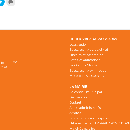
C
C
l
l
i
i
q
q
u
u
e
e
z
r
p
p
o
o
u
u
r
r
p
i
DÉCOUVRIR BASSUSSARRY
a
m
Localisation
r
p
t
r
Bassussarry aujourd’hui
a
i
Histoire et patrimoine
g
m
e
e
Fêtes et animations
h45 à 18h00
r
r
Le Golf du Makila
s
(
 17h00
u
o
Bassussarry en images
r
u
Météo de Bassussarry
T
v
w
r
i
e
LA MAIRIE
t
d
t
a
Le conseil municipal
e
n
Délibérations
r
s
(
u
Budget
o
n
Actes administratifs
u
e
v
n
Arrêtés
r
o
Les services municipaux
e
u
d
v
Urbanisme : PLU / PPRI / PCS / DDR
a
e
Marchés publics
n
l