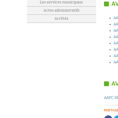
Les services municipaux
AV
Actes administratifs
AA
Arrêtés
AA
AA
AA
AA
AA
AA
AA
AV
AAPC R
PARTAGE