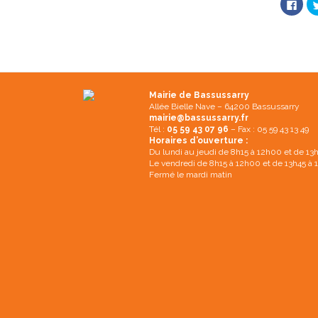
C
l
i
q
u
e
z
p
o
u
r
p
Mairie de Bassussarry
a
Allée Bielle Nave – 64200 Bassussarry
r
mairie@bassussarry.fr
t
a
Tél :
05 59 43 07 96
– Fax : 05 59 43 13 49
g
Horaires d’ouverture :
e
Du lundi au jeudi de 8h15 à 12h00 et de 13
r
s
Le vendredi de 8h15 à 12h00 et de 13h45 à
u
Fermé le mardi matin
r
F
a
c
e
b
o
o
k
(
o
u
v
r
e
d
a