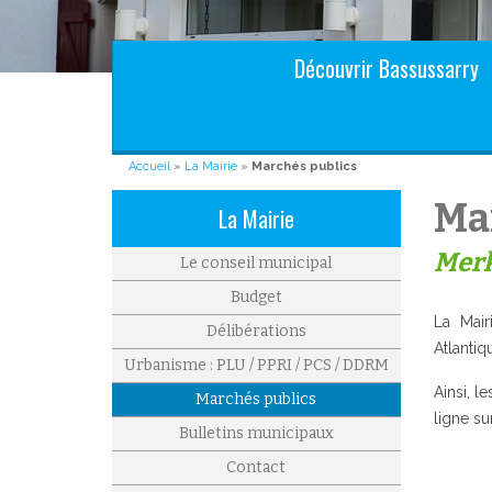
Aller au contenu principal
Découvrir Bassussarry
Accueil
»
La Mairie
»
Marchés publics
Ma
La Mairie
Merk
Le conseil municipal
Budget
La Mair
Délibérations
Atlanti
Urbanisme : PLU / PPRI / PCS / DDRM
Ainsi, l
Marchés publics
ligne su
Bulletins municipaux
Contact