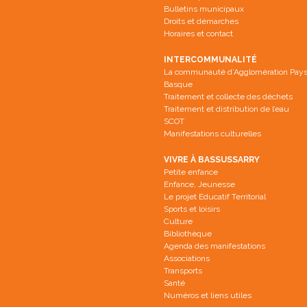
s
l
Bulletins municipaux
u
e
Droits et démarches
n
f
e
e
Horaires et contact
n
n
o
ê
u
t
INTERCOMMUNALITÉ
v
r
e
e
La communauté d’Agglomération Pay
l
)
Basque
l
e
Traitement et collecte des déchets
f
Traitement et distribution de l’eau
e
n
SCOT
ê
Manifestations culturelles
t
r
e
VIVRE À BASSUSSARRY
)
Petite enfance
Enfance, Jeunesse
Le projet Educatif Territorial
Sports et loisirs
Culture
Bibliothèque
Agenda des manifestations
Associations
Transports
Santé
Numéros et liens utiles