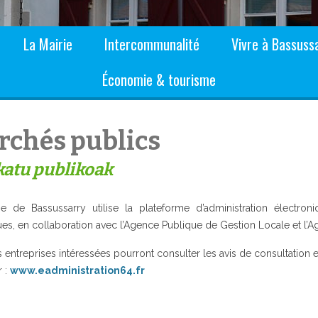
La Mairie
Intercommunalité
Vivre à Bassuss
Économie & tourisme
rchés publics
atu publikoak
ie de Bassussarry utilise la plateforme d’administration élect
ques, en collaboration avec l’Agence Publique de Gestion Locale et 
es entreprises intéressées pourront consulter les avis de consultation
r :
www.eadministration64.fr