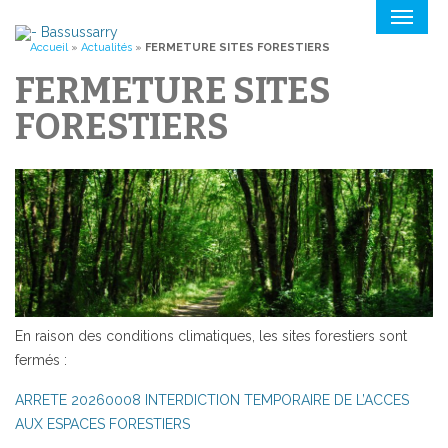
Toggle
navigat
Accueil
»
Actualités
»
FERMETURE SITES FORESTIERS
FERMETURE SITES
FORESTIERS
En raison des conditions climatiques, les sites forestiers sont
fermés :
ARRETE 20260008 INTERDICTION TEMPORAIRE DE L’ACCES
AUX ESPACES FORESTIERS