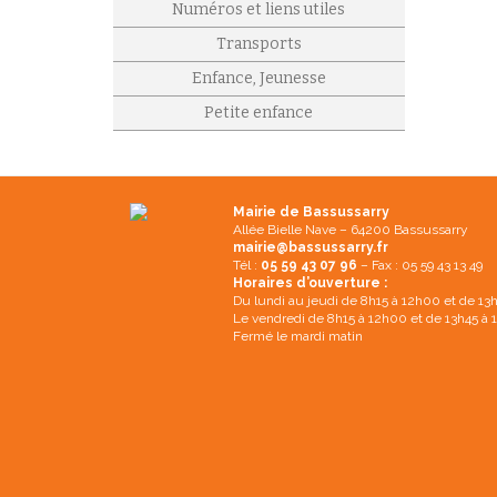
Numéros et liens utiles
Transports
Enfance, Jeunesse
Petite enfance
Mairie de Bassussarry
Allée Bielle Nave – 64200 Bassussarry
mairie@bassussarry.fr
Tél :
05 59 43 07 96
– Fax : 05 59 43 13 49
Horaires d’ouverture :
Du lundi au jeudi de 8h15 à 12h00 et de 13
Le vendredi de 8h15 à 12h00 et de 13h45 à
Fermé le mardi matin