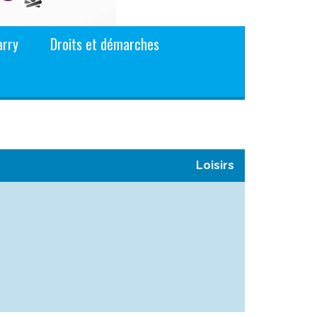
arry
Droits et démarches
Loisirs