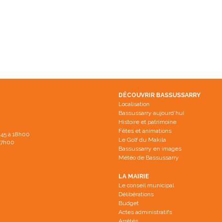
DÉCOUVRIR BASSUSSARRY
Localisation
Bassussarry aujourd’hui
Histoire et patrimoine
Fêtes et animations
h45 à 18h00
Le Golf du Makila
 17h00
Bassussarry en images
Météo de Bassussarry
LA MAIRIE
Le conseil municipal
Délibérations
Budget
Actes administratifs
Arrêtés