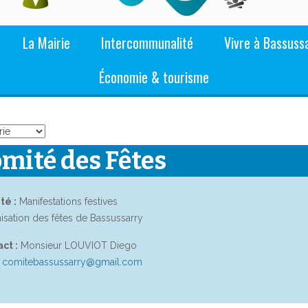
La Mairie
Intercommunalité
Vivre à Bassuss
Économie & tourisme
mité des Fêtes
té :
Manifestations festives
isation des fêtes de Bassussarry
ct :
Monsieur LOUVIOT Diego
comitebassussarry@gmail.com