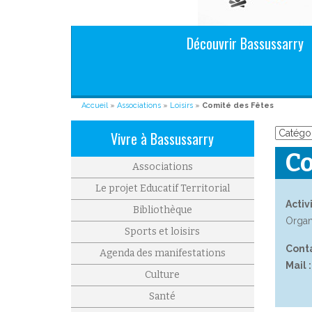
Aller au contenu principal
Découvrir Bassussarry
Accueil
»
Associations
»
Loisirs
»
Comité des Fêtes
Vivre à Bassussarry
Co
Associations
Le projet Educatif Territorial
Activi
Bibliothèque
Organ
Sports et loisirs
Conta
Agenda des manifestations
Mail :
Culture
Santé